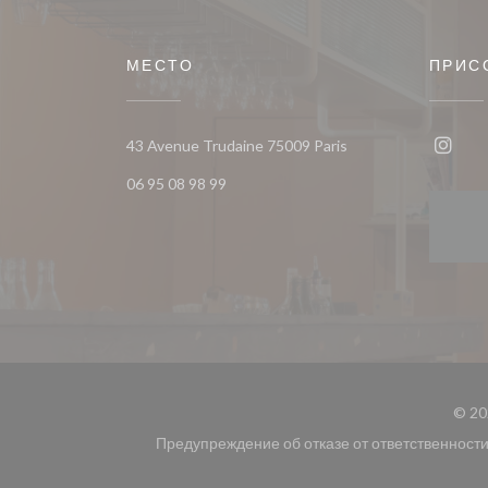
МЕСТО
ПРИС
((открывается в нов
43 Avenue Trudaine 75009 Paris
Insta
06 95 08 98 99
© 20
Предупреждение об отказе от ответственност
((открывается в новом