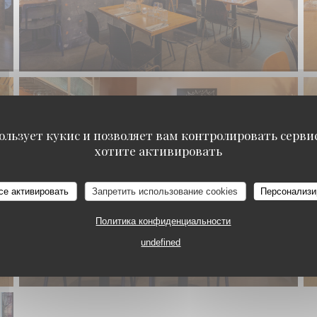
ользует кукис и позволяет вам контролировать серв
хотите активировать
Bonjour Bonsoir restaurant
се активировать
Запретить использование cookies
Персонализи
Политика конфиденциальности
undefined