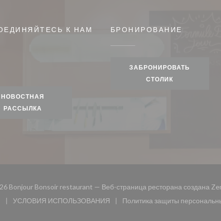
ОЕДИНЯЙТЕСЬ К НАМ
БРОНИРОВАНИЕ
ом окне))
ЗАБРОНИРОВАТЬ
gram ((открывается в новом окне))
СТОЛИК
НОВОСТНАЯ
РАССЫЛКА
26 Bonjour Bonsoir restaurant — Веб-страница ресторана создана
Ze
и
УСЛОВИЯ ИСПОЛЬЗОВАНИЯ
Политика защиты персональн
 окне))
((открывается в новом окне))
((открыв