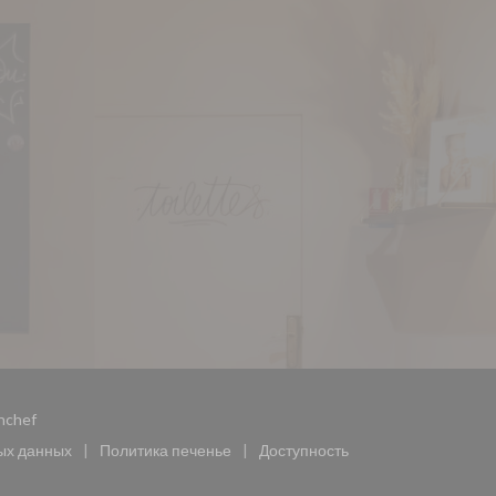
((открывается в новом окне))
nchef
ых данных
Политика печенье
Доступность
ается в новом окне))
((открывается в новом окне))
((открывается в новом окне