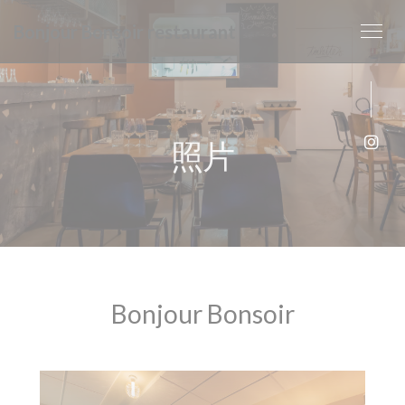
Cookie管理面板
Bonjour Bonsoir restaurant
照片
Ins
Bonjour Bonsoir