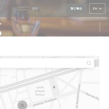
ZH
照片
地图和联系方式
预订餐位
式
Ins