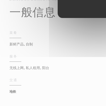
一般信息
菜肴
新鲜产品, 自制
服务
无线上网, 私人租用, 阳台
交通
地铁